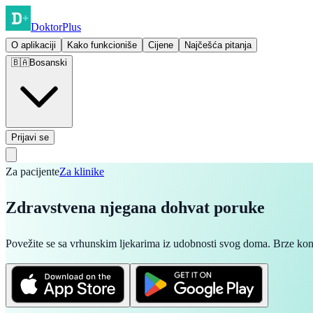
Doktor
Plus
O aplikaciji
Kako funkcioniše
Cijene
Najčešća pitanja
🇧🇦
Bosanski
Prijavi se
Za pacijente
Za klinike
Zdravstvena njega
na dohvat poruke
Povežite se sa vrhunskim ljekarima iz udobnosti svog doma. Brze konsu