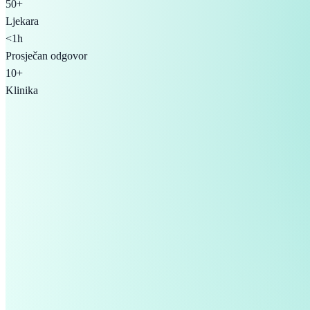
50+
Ljekara
<1h
Prosječan odgovor
10+
Klinika